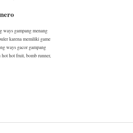
nero
jong ways gampang menang
uler karena memiliki game
hjong ways gacor gampang
 hot hot fruit, bomb runner,