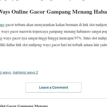
 Ways Online Gacor Gampang Menang Haba
jong
gacor terbaru akan menyarankan kalian bermain di link slot mah
g ways gacor maxwin terpercaya gampang menang habanero sangat pop
ong ways gacor nya sangat tinggi hingga mencapai 97%. Situs slot ma
i daftar link slot mahjong ways gacor hari ini terbaik antara lain yaitu
g ways
,
mahjong ways 2
Leave a Comment
s Slot Gacor Gampang Menang