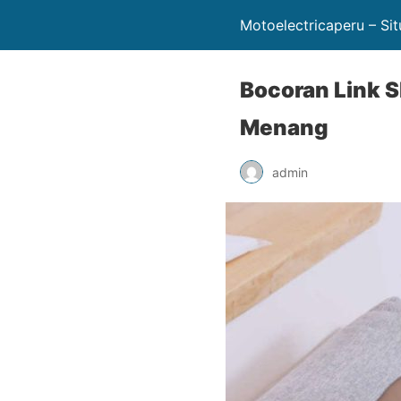
Motoelectricaperu – S
Bocoran Link 
Menang
admin