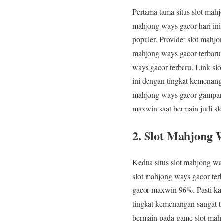
Pertama tama situs slot ma
mahjong ways gacor hari ini
populer. Provider slot mahj
mahjong ways gacor terbaru,
ways gacor terbaru. Link sl
ini dengan tingkat kemenanga
mahjong ways gacor gampan
maxwin saat bermain judi sl
2. Slot Mahjong
Kedua situs slot mahjong w
slot mahjong ways gacor ter
gacor maxwin 96%. Pasti kal
tingkat kemenangan sangat t
bermain pada game slot mahj