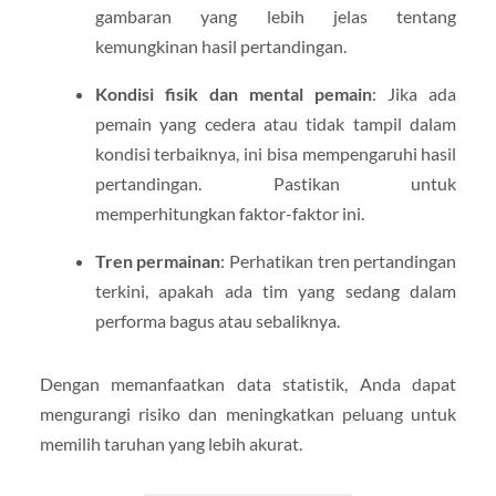
gambaran yang lebih jelas tentang
kemungkinan hasil pertandingan.
Kondisi fisik dan mental pemain
: Jika ada
pemain yang cedera atau tidak tampil dalam
kondisi terbaiknya, ini bisa mempengaruhi hasil
pertandingan. Pastikan untuk
memperhitungkan faktor-faktor ini.
Tren permainan
: Perhatikan tren pertandingan
terkini, apakah ada tim yang sedang dalam
performa bagus atau sebaliknya.
Dengan memanfaatkan data statistik, Anda dapat
mengurangi risiko dan meningkatkan peluang untuk
memilih taruhan yang lebih akurat.