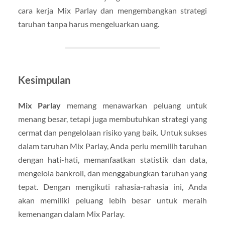
cara kerja Mix Parlay dan mengembangkan strategi
taruhan tanpa harus mengeluarkan uang.
Kesimpulan
Mix Parlay
memang menawarkan peluang untuk
menang besar, tetapi juga membutuhkan strategi yang
cermat dan pengelolaan risiko yang baik. Untuk sukses
dalam taruhan Mix Parlay, Anda perlu memilih taruhan
dengan hati-hati, memanfaatkan statistik dan data,
mengelola bankroll, dan menggabungkan taruhan yang
tepat. Dengan mengikuti rahasia-rahasia ini, Anda
akan memiliki peluang lebih besar untuk meraih
kemenangan dalam Mix Parlay.