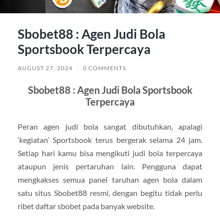
Sbobet88 : Agen Judi Bola
Sportsbook Terpercaya
AUGUST 27, 2024
/
0 COMMENTS
Sbobet88 : Agen Judi Bola Sportsbook
Terpercaya
Peran agen judi bola sangat dibutuhkan, apalagi
‘kegiatan’ Sportsbook terus bergerak selama 24 jam.
Setiap hari kamu bisa mengikuti judi bola terpercaya
ataupun jenis pertaruhan lain. Pengguna dapat
mengkakses semua panel taruhan agen bola dalam
satu situs Sbobet88 resmi, dengan begitu tidak perlu
ribet daftar sbobet pada banyak website.