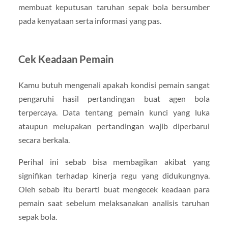
membuat keputusan taruhan sepak bola bersumber
pada kenyataan serta informasi yang pas.
Cek Keadaan Pemain
Kamu butuh mengenali apakah kondisi pemain sangat
pengaruhi hasil pertandingan buat agen bola
terpercaya. Data tentang pemain kunci yang luka
ataupun melupakan pertandingan wajib diperbarui
secara berkala.
Perihal ini sebab bisa membagikan akibat yang
signifikan terhadap kinerja regu yang didukungnya.
Oleh sebab itu berarti buat mengecek keadaan para
pemain saat sebelum melaksanakan analisis taruhan
sepak bola.