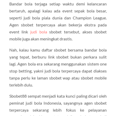
Bandar bola terjaga setiap waktu demi kelancaran
bertaruh, apalagi kalau ada event sepak bola besar,
seperti judi bola piala dunia dan Champion League.
Agen sbobet terpercaya akan bekerja ekstra pada
event link
judi bola
sbobet tersebut, akses sbobet
mobile juga akan meningkat drastis.
Nah, kalau kamu daftar sbobet bersama bandar bola
yang tepat, berburu link sbobet bukan perkara sulit
lagi. Agen bola era sekarang menggunakan sistem one
stop betting, yakni judi bola terpercaya dapat diakses
tanpa perlu ke laman sbobet wap atau sbobet mobile
terlebih dulu.
Sbobet88 sempat menjadi kata kunci paling dicari oleh
peminat judi bola Indonesia, sayangnya agen sbobet
terpercaya sekarang lebih fokus ke pelayanan