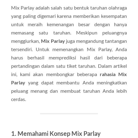
Mix Parlay adalah salah satu bentuk taruhan olahraga
yang paling digemari karena memberikan kesempatan
untuk meraih kemenangan besar dengan hanya
memasang satu taruhan. Meskipun peluangnya
menggiurkan,
Mix Parlay
juga mengandung tantangan
tersendiri. Untuk memenangkan Mix Parlay, Anda
harus berhasil memprediksi hasil dari beberapa
pertandingan dalam satu tiket taruhan. Dalam artikel
ini, kami akan membongkar beberapa
rahasia Mix
Parlay
yang dapat membantu Anda meningkatkan
peluang menang dan membuat taruhan Anda lebih
cerdas.
1. Memahami Konsep Mix Parlay