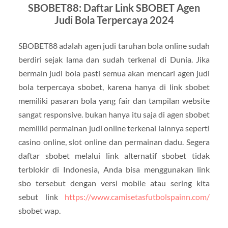
SBOBET88: Daftar Link SBOBET Agen
Judi Bola Terpercaya 2024
SBOBET88 adalah agen judi taruhan bola online sudah
berdiri sejak lama dan sudah terkenal di Dunia. Jika
bermain judi bola pasti semua akan mencari agen judi
bola terpercaya sbobet, karena hanya di link sbobet
memiliki pasaran bola yang fair dan tampilan website
sangat responsive. bukan hanya itu saja di agen sbobet
memiliki permainan judi online terkenal lainnya seperti
casino online, slot online dan permainan dadu. Segera
daftar sbobet melalui link alternatif sbobet tidak
terblokir di Indonesia, Anda bisa menggunakan link
sbo tersebut dengan versi mobile atau sering kita
sebut link
https://www.camisetasfutbolspainn.com/
sbobet wap.