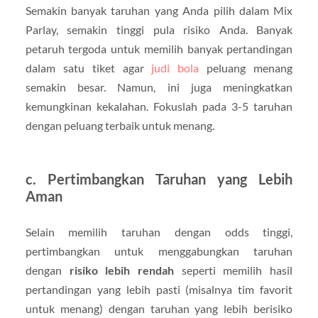
Semakin banyak taruhan yang Anda pilih dalam Mix
Parlay, semakin tinggi pula risiko Anda. Banyak
petaruh tergoda untuk memilih banyak pertandingan
dalam satu tiket agar
judi bola
peluang menang
semakin besar. Namun, ini juga meningkatkan
kemungkinan kekalahan. Fokuslah pada 3-5 taruhan
dengan peluang terbaik untuk menang.
c. Pertimbangkan Taruhan yang Lebih
Aman
Selain memilih taruhan dengan odds tinggi,
pertimbangkan untuk menggabungkan taruhan
dengan
risiko lebih rendah
seperti memilih hasil
pertandingan yang lebih pasti (misalnya tim favorit
untuk menang) dengan taruhan yang lebih berisiko