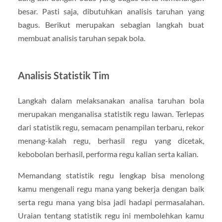
besar. Pasti saja, dibutuhkan analisis taruhan yang
bagus. Berikut merupakan sebagian langkah buat
membuat analisis taruhan sepak bola.
Analisis Statistik Tim
Langkah dalam melaksanakan analisa taruhan bola
merupakan menganalisa statistik regu lawan. Terlepas
dari statistik regu, semacam penampilan terbaru, rekor
menang-kalah regu, berhasil regu yang dicetak,
kebobolan berhasil, performa regu kalian serta kalian.
Memandang statistik regu lengkap bisa menolong
kamu mengenali regu mana yang bekerja dengan baik
serta regu mana yang bisa jadi hadapi permasalahan.
Uraian tentang statistik regu ini membolehkan kamu