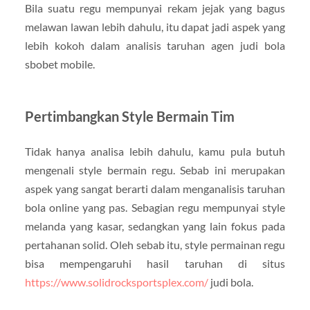
Bila suatu regu mempunyai rekam jejak yang bagus
melawan lawan lebih dahulu, itu dapat jadi aspek yang
lebih kokoh dalam analisis taruhan agen judi bola
sbobet mobile.
Pertimbangkan Style Bermain Tim
Tidak hanya analisa lebih dahulu, kamu pula butuh
mengenali style bermain regu. Sebab ini merupakan
aspek yang sangat berarti dalam menganalisis taruhan
bola online yang pas. Sebagian regu mempunyai style
melanda yang kasar, sedangkan yang lain fokus pada
pertahanan solid. Oleh sebab itu, style permainan regu
bisa mempengaruhi hasil taruhan di situs
https://www.solidrocksportsplex.com/
judi bola.