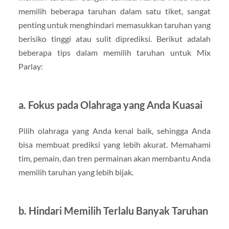
memilih beberapa taruhan dalam satu tiket, sangat
penting untuk menghindari memasukkan taruhan yang
berisiko tinggi atau sulit diprediksi. Berikut adalah
beberapa tips dalam memilih taruhan untuk Mix
Parlay:
a. Fokus pada Olahraga yang Anda Kuasai
Pilih olahraga yang Anda kenal baik, sehingga Anda
bisa membuat prediksi yang lebih akurat. Memahami
tim, pemain, dan tren permainan akan membantu Anda
memilih taruhan yang lebih bijak.
b. Hindari Memilih Terlalu Banyak Taruhan