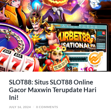
SLOT88: Situs SLOT88 Online
Gacor Maxwin Terupdate Hari
Ini!
JULY 16, 2024
/
0 COMMENTS