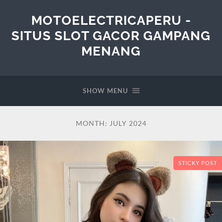
MOTOELECTRICAPERU -
SITUS SLOT GACOR GAMPANG
MENANG
SHOW MENU
MONTH:
JULY 2024
STICKY POST