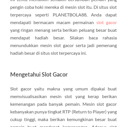
pengin coba hoki mereka di mesin slot itu. Di situs slot
terpercaya seperti PLANETBOLA88, Anda dapat
mendapati bermacam macam permainan
slot gacor
yang ringan menang serta berikan peluang besar buat
mendapat hadiah besar. Silakan baca rahasia
menundukkan mesin slot gacor serta jadi pemenang
hadiah besar di situs slot terpercaya ini.
Mengetahui Slot Gacor
Slot gacor yaitu makna yang umum dipakai buat
memvisualisasikan mesin slot yang kerap berikan
kemenangan pada banyak pemain. Mesin slot gacor
kebanyakan punya tingkat RTP (Return to Player) yang
cukup tinggi, maka berikan kemungkinan besar buat
pemain buat mendapat kemenangan. Adanya slot