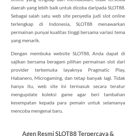
daerah yang lebih baik untuk dicoba daripada SLOT88.
Sebagai salah satu web site penyedia judi slot online
terlengkap di Indonesia, SLOT88 menawarkan
permainan punyai kualitas tinggi bersama variasi tema
yang menarik.
Dengan membuka website SLOT88, Anda dapat di
sajikan bersama beragam pilihan permainan slot dari
provider terkemuka layaknya Pragmatic Play,
Habanero, Microgaming, dan tetap banyak lagi. Tidak
hanya itu, web site ini termasuk secara teratur
mengupdate koleksi game agar beri tambahan
kesempatan kepada para pemain untuk selamanya
mencoba mengenai baru.
Agen Resmi SLOT88 Terpercaya &