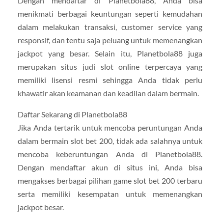
Dengan mendaftar di Planetbola88, Anda bisa
menikmati berbagai keuntungan seperti kemudahan
dalam melakukan transaksi, customer service yang
responsif, dan tentu saja peluang untuk memenangkan
jackpot yang besar. Selain itu, Planetbola88 juga
merupakan situs judi slot online terpercaya yang
memiliki lisensi resmi sehingga Anda tidak perlu
khawatir akan keamanan dan keadilan dalam bermain.
Daftar Sekarang di Planetbola88
Jika Anda tertarik untuk mencoba peruntungan Anda
dalam bermain slot bet 200, tidak ada salahnya untuk
mencoba keberuntungan Anda di Planetbola88.
Dengan mendaftar akun di situs ini, Anda bisa
mengakses berbagai pilihan game slot bet 200 terbaru
serta memiliki kesempatan untuk memenangkan
jackpot besar.