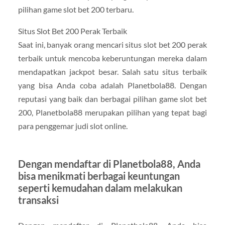
pilihan game slot bet 200 terbaru.
Situs Slot Bet 200 Perak Terbaik
Saat ini, banyak orang mencari situs slot bet 200 perak
terbaik untuk mencoba keberuntungan mereka dalam
mendapatkan jackpot besar. Salah satu situs terbaik
yang bisa Anda coba adalah Planetbola88. Dengan
reputasi yang baik dan berbagai pilihan game slot bet
200, Planetbola88 merupakan pilihan yang tepat bagi
para penggemar judi slot online.
Dengan mendaftar di Planetbola88, Anda
bisa menikmati berbagai keuntungan
seperti kemudahan dalam melakukan
transaksi