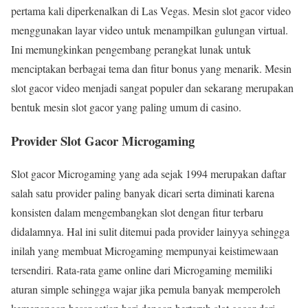
pertama kali diperkenalkan di Las Vegas. Mesin slot gacor video
menggunakan layar video untuk menampilkan gulungan virtual.
Ini memungkinkan pengembang perangkat lunak untuk
menciptakan berbagai tema dan fitur bonus yang menarik. Mesin
slot gacor video menjadi sangat populer dan sekarang merupakan
bentuk mesin slot gacor yang paling umum di casino.
Provider Slot Gacor Microgaming
Slot gacor Microgaming yang ada sejak 1994 merupakan daftar
salah satu provider paling banyak dicari serta diminati karena
konsisten dalam mengembangkan slot dengan fitur terbaru
didalamnya. Hal ini sulit ditemui pada provider lainyya sehingga
inilah yang membuat Microgaming mempunyai keistimewaan
tersendiri. Rata-rata game online dari Microgaming memiliki
aturan simple sehingga wajar jika pemula banyak memperoleh