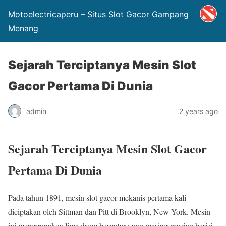
Motoelectricaperu – Situs Slot Gacor Gampang
Menang
Sejarah Terciptanya Mesin Slot
Gacor Pertama Di Dunia
admin
2 years ago
Sejarah Terciptanya Mesin Slot Gacor
Pertama Di Dunia
Pada tahun 1891, mesin slot gacor mekanis pertama kali
diciptakan oleh Sittman dan Pitt di Brooklyn, New York. Mesin
ini menggunakan lima drum berputar yang masing-masing berisi