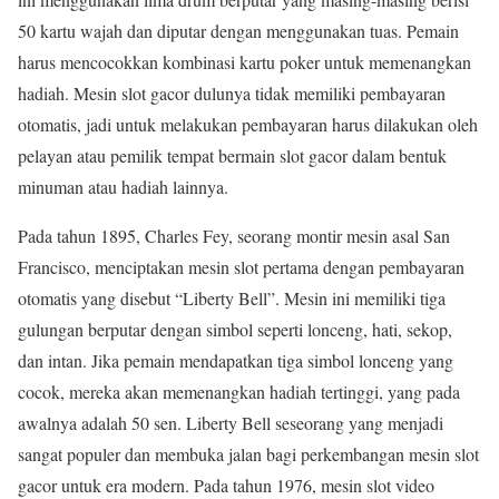
50 kartu wajah dan diputar dengan menggunakan tuas. Pemain
harus mencocokkan kombinasi kartu poker untuk memenangkan
hadiah. Mesin slot gacor dulunya tidak memiliki pembayaran
otomatis, jadi untuk melakukan pembayaran harus dilakukan oleh
pelayan atau pemilik tempat bermain slot gacor dalam bentuk
minuman atau hadiah lainnya.
Pada tahun 1895, Charles Fey, seorang montir mesin asal San
Francisco, menciptakan mesin slot pertama dengan pembayaran
otomatis yang disebut “Liberty Bell”. Mesin ini memiliki tiga
gulungan berputar dengan simbol seperti lonceng, hati, sekop,
dan intan. Jika pemain mendapatkan tiga simbol lonceng yang
cocok, mereka akan memenangkan hadiah tertinggi, yang pada
awalnya adalah 50 sen. Liberty Bell seseorang yang menjadi
sangat populer dan membuka jalan bagi perkembangan mesin slot
gacor untuk era modern. Pada tahun 1976, mesin slot video