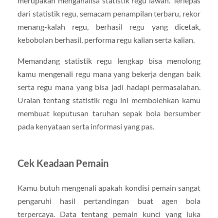
merupakan menganalisa statistik regu lawan. Terlepas
dari statistik regu, semacam penampilan terbaru, rekor
menang-kalah regu, berhasil regu yang dicetak,
kebobolan berhasil, performa regu kalian serta kalian.
Memandang statistik regu lengkap bisa menolong
kamu mengenali regu mana yang bekerja dengan baik
serta regu mana yang bisa jadi hadapi permasalahan.
Uraian tentang statistik regu ini membolehkan kamu
membuat keputusan taruhan sepak bola bersumber
pada kenyataan serta informasi yang pas.
Cek Keadaan Pemain
Kamu butuh mengenali apakah kondisi pemain sangat
pengaruhi hasil pertandingan buat agen bola
terpercaya. Data tentang pemain kunci yang luka