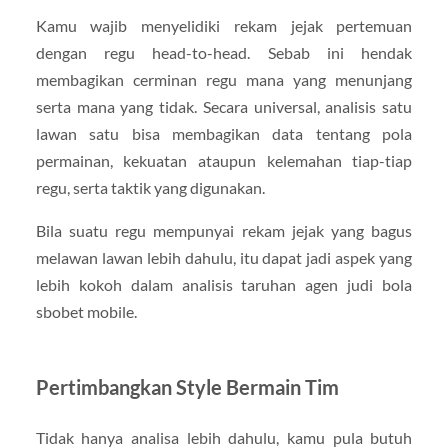
Kamu wajib menyelidiki rekam jejak pertemuan
dengan regu head-to-head. Sebab ini hendak
membagikan cerminan regu mana yang menunjang
serta mana yang tidak. Secara universal, analisis satu
lawan satu bisa membagikan data tentang pola
permainan, kekuatan ataupun kelemahan tiap-tiap
regu, serta taktik yang digunakan.
Bila suatu regu mempunyai rekam jejak yang bagus
melawan lawan lebih dahulu, itu dapat jadi aspek yang
lebih kokoh dalam analisis taruhan agen judi bola
sbobet mobile.
Pertimbangkan Style Bermain Tim
Tidak hanya analisa lebih dahulu, kamu pula butuh