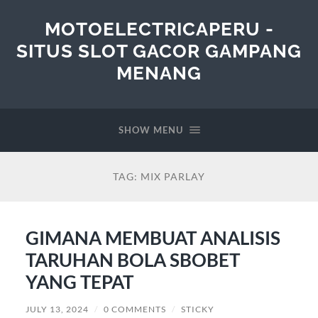
MOTOELECTRICAPERU -
SITUS SLOT GACOR GAMPANG
MENANG
SHOW MENU
TAG:
MIX PARLAY
GIMANA MEMBUAT ANALISIS
TARUHAN BOLA SBOBET
YANG TEPAT
JULY 13, 2024
/
0 COMMENTS
/
STICKY