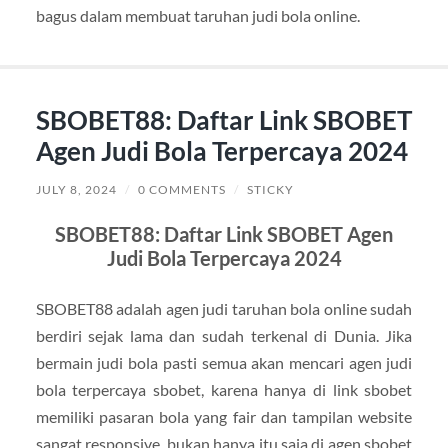
bagus dalam membuat taruhan judi bola online.
SBOBET88: Daftar Link SBOBET
Agen Judi Bola Terpercaya 2024
JULY 8, 2024
/
0 COMMENTS
/
STICKY
SBOBET88: Daftar Link SBOBET Agen
Judi Bola Terpercaya 2024
SBOBET88 adalah agen judi taruhan bola online sudah
berdiri sejak lama dan sudah terkenal di Dunia. Jika
bermain judi bola pasti semua akan mencari agen judi
bola terpercaya sbobet, karena hanya di link sbobet
memiliki pasaran bola yang fair dan tampilan website
sangat responsive. bukan hanya itu saja di agen sbobet