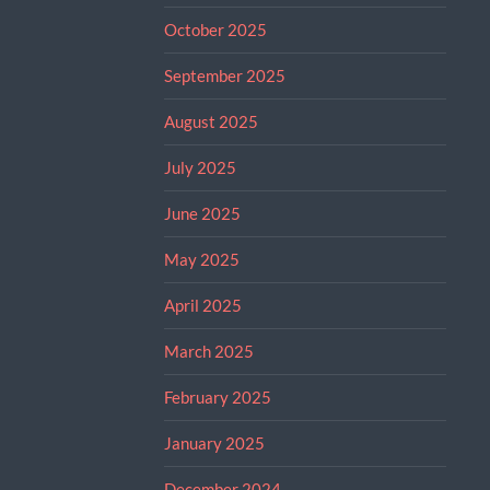
October 2025
September 2025
August 2025
July 2025
June 2025
May 2025
April 2025
March 2025
February 2025
January 2025
December 2024