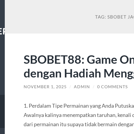
TAG:
SBOBET J
ERU
SBOBET88: Game Onl
dengan Hadiah Meng
NOVEMBER 1, 2025
/
ADMIN
/
0 COMMENTS
1. Perdalam Tipe Permainan yang Anda Putusk
Awalnya kalinya menempatkan taruhan, kenali 
dari permainan itu supaya tidak bermain dengan