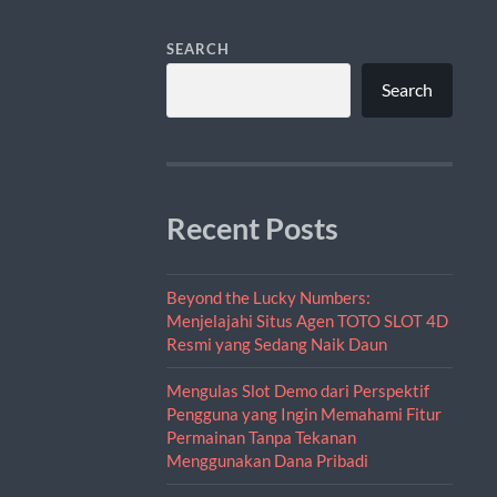
SEARCH
Search
Recent Posts
Beyond the Lucky Numbers:
Menjelajahi Situs Agen TOTO SLOT 4D
Resmi yang Sedang Naik Daun
Mengulas Slot Demo dari Perspektif
Pengguna yang Ingin Memahami Fitur
Permainan Tanpa Tekanan
Menggunakan Dana Pribadi