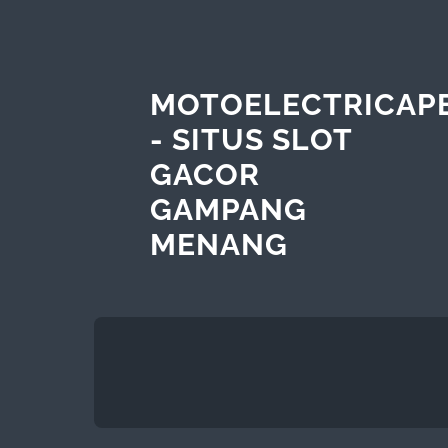
MOTOELECTRICAP
- SITUS SLOT
GACOR
GAMPANG
MENANG