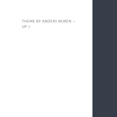
THEME BY
ANDERS NORÉN
—
UP ↑