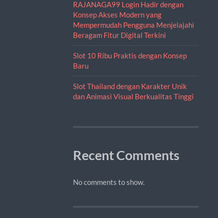
RAJANAGA99 Login Hadir dengan
Konsep Akses Modern yang
Mempermudah Pengguna Menjelajahi
Beragam Fitur Digital Terkini
Slot 10 Ribu Praktis dengan Konsep
Baru
Slot Thailand dengan Karakter Unik
dan Animasi Visual Berkualitas Tinggi
Recent Comments
No comments to show.