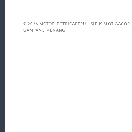
© 2026
MOTOELECTRICAPERU – SITUS SLOT GACOR
GAMPANG MENANG