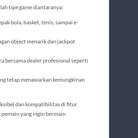
ah tipe game diantaranya:
ak bola, basket, tenis, sampai e-
ngan object menarik dan jackpot
a bersama dealer profesional seperti
yang tetap menawarkan kemungkinan
ibel dan kompatibilitas di fitur
 pemain yang ingin bermain