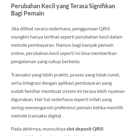
Perubahan Kecil yang Terasa Signifikan
Bagi Pemain
Jika dilihat secara sederhana, penggunaan QRIS
mungkin hanya terlihat seperti perubahan kecil dalam
metode pembayaran. Namun bagi banyak pemain
online, perubahan kecil seperti ini bisa memberikan
pengalaman yang cukup berbeda.
Transaksi yang lebih praktis, proses yang tidak rumit,
serta integrasi dengan aplikasi pembayaran yang
sudah familiar membuat sistem ini terasa lebih nyaman
digunakan. Hal-hal sederhana seperti inilah yang
sering memengaruhi preferensi pemain ketika memilih
metode transaksi digital.
Pada akhirnya, munculnya
slot deposit QRIS