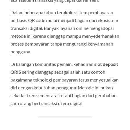
Dalam beberapa tahun terakhir, sistem pembayaran
berbasis QR code mulai menjadi bagian dari ekosistem
transaksi digital. Banyak layanan online mengadopsi
metode ini karena dianggap mampu menyederhanakan
proses pembayaran tanpa mengurangi kenyamanan
pengguna.
Di kalangan komunitas pemain, kehadiran
slot deposit
QRIS
sering dianggap sebagai salah satu contoh
bagaimana teknologi pembayaran terus menyesuaikan
diri dengan kebutuhan pengguna. Metode ini bukan
sekadar tren sementara, tetapi bagian dari perubahan
cara orang bertransaksi di era digital.