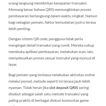
orang langsung memikirkan kecepatan transaksi.
Memang benar bahwa QRIS memungkinkan proses
pembayaran berlangsung dalam waktu singkat. Namun
bagi sebagian pemain, faktor kemudahan justru terasa
lebih penting.
Dengan sistem QR code, pengguna tidak perlu
mengingat detail transaksi yang rumit. Mereka cukup
membuka aplikasi pembayaran, melakukan scan, lalu
menyelesaikan proses sesuai instruksi yang muncul di
layar.
Bagi pemain yang terbiasa melakukan aktivitas online
melalui ponsel, metode seperti ini terasa jauh lebih
nyaman. Tidak heran jika
slot deposit QRIS
sering
disebut sebagai salah satu metode transaksi yang
paling praktis di berbagai diskusi komunitas game