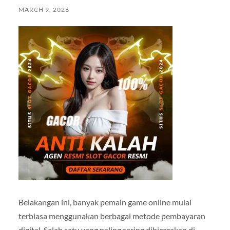
MARCH 9, 2026
Belakangan ini, banyak pemain game online mulai
terbiasa menggunakan berbagai metode pembayaran
digital. Salah satu yang paling sering dibicarakan di