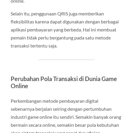
online.
Selain itu, penggunaan QRIS juga memberikan
fleksibilitas karena dapat digunakan dengan berbagai
aplikasi pembayaran yang berbeda. Hal ini membuat
pemain tidak perlu bergantung pada satu metode
transaksi tertentu saja.
Perubahan Pola Transaksi di Dunia Game
Online
Perkembangan metode pembayaran digital
sebenarnya berjalan seiring dengan pertumbuhan
industri game online itu sendiri. Semakin banyak orang
bermain secara online, semakin besar pula kebutuhan
akan sistem transaksi yang cepat dan efisien.