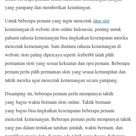
yang gampang dan memberikan keuntungan.
Untuk beberapa pemain yang ingin mencetak
situs slot
kemenangan di website slots online Indonesia, penting untuk
pahami rahasia kemenangan bisa tingkatkan kesempatan mereka
mencetak kemenangan. Satu diantara rahasia kemenangan di
website slots paling dipercaya seperti Airbet88 ialah pilih
permainan slots yang sesuai kekuatan dan opsi pemain. Beberapa
pemain perlu pilih permainan slots yang sesuai ketrampilan dan
taktik mereka agar mencetak kemenangan secara gampang.
Disamping itu, beberapa pemain perlu mempunyai taktik
yang bagus waktu bermain slots online. Taktik bermain
yang bagus bisa tingkatkan kesempatan beberapa pemain
mencetak kemenangan. Beberapa pemain perlu mempunyai taktik
yang pas dalam tentukan taruhan jumlah, waktu bermain, dan
pemilihan mesin slots. Karena ada taktik yang bagus, beberapa