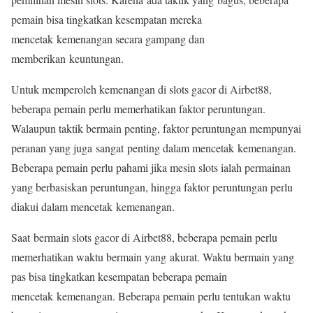
pemain bisa tingkatkan kesempatan mereka
mencetak kemenangan secara gampang dan
memberikan keuntungan.
Untuk memperoleh kemenangan di slots gacor di Airbet88,
beberapa pemain perlu memerhatikan faktor peruntungan.
Walaupun taktik bermain penting, faktor peruntungan mempunyai
peranan yang juga sangat penting dalam mencetak kemenangan.
Beberapa pemain perlu pahami jika mesin slots ialah permainan
yang berbasiskan peruntungan, hingga faktor peruntungan perlu
diakui dalam mencetak kemenangan.
Saat bermain slots gacor di Airbet88, beberapa pemain perlu
memerhatikan waktu bermain yang akurat. Waktu bermain yang
pas bisa tingkatkan kesempatan beberapa pemain
mencetak kemenangan. Beberapa pemain perlu tentukan waktu