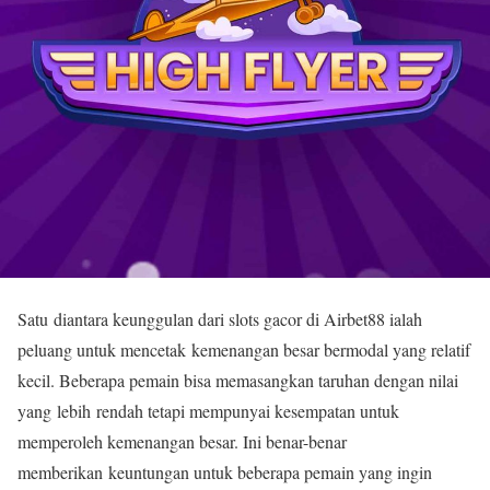
Satu diantara keunggulan dari slots gacor di Airbet88 ialah
peluang untuk mencetak kemenangan besar bermodal yang relatif
kecil. Beberapa pemain bisa memasangkan taruhan dengan nilai
yang lebih rendah tetapi mempunyai kesempatan untuk
memperoleh kemenangan besar. Ini benar-benar
memberikan keuntungan untuk beberapa pemain yang ingin