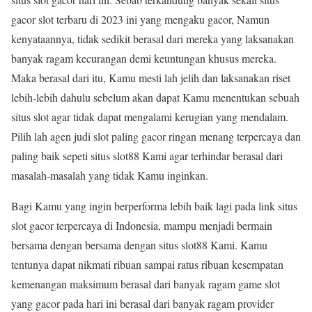
gacor slot terbaru di 2023 ini yang mengaku gacor, Namun
kenyataannya, tidak sedikit berasal dari mereka yang laksanakan
banyak ragam kecurangan demi keuntungan khusus mereka.
Maka berasal dari itu, Kamu mesti lah jelih dan laksanakan riset
lebih-lebih dahulu sebelum akan dapat Kamu menentukan sebuah
situs slot agar tidak dapat mengalami kerugian yang mendalam.
Pilih lah agen judi slot paling gacor ringan menang terpercaya dan
paling baik sepeti situs slot88 Kami agar terhindar berasal dari
masalah-masalah yang tidak Kamu inginkan.
Bagi Kamu yang ingin berperforma lebih baik lagi pada link situs
slot gacor terpercaya di Indonesia, mampu menjadi bermain
bersama dengan bersama dengan situs slot88 Kami. Kamu
tentunya dapat nikmati ribuan sampai ratus ribuan kesempatan
kemenangan maksimum berasal dari banyak ragam game slot
yang gacor pada hari ini berasal dari banyak ragam provider